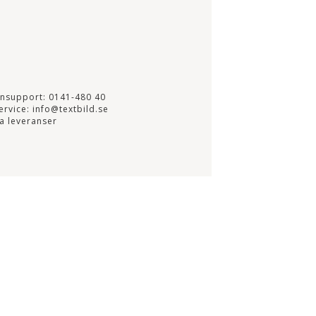
onsupport: 0141-480 40
rvice: info@textbild.se
a leveranser