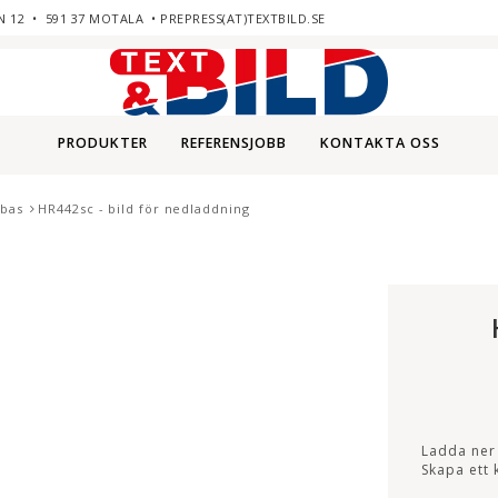
N 12 • 591 37 MOTALA • PREPRESS(AT)TEXTBILD.SE
PRODUKTER
REFERENSJOBB
KONTAKTA OSS
abas
HR442sc - bild för nedladdning
Ladda ner 
Skapa ett k