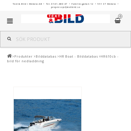
Text & Bild i Motala AB • Tel. 0141-480 47 • Fabriksgatan 12 • 591 37 Motala •
prepress(at)textbild.se
0
Toggle
navigation
Produkter
Bilddatabas
HR Boat - Bilddatabas
HR610cb -
bild för nedladdning